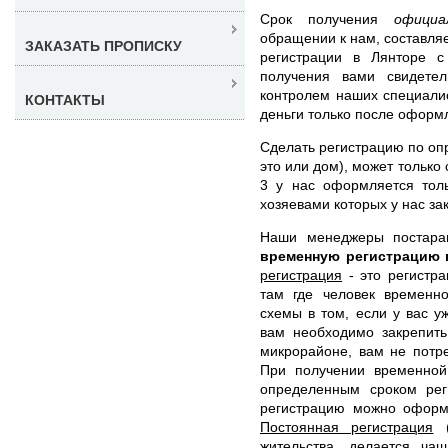
Срок получения
офици
обращении к нам, составляе
ЗАКАЗАТЬ ПРОПИСКУ
регистрации в Лянторе 
получения вами свидетел
контролем наших специали
КОНТАКТЫ
деньги только после оформ
Сделать регистрацию по оп
это или дом), может тольк
3 у нас оформляется тол
хозяевами которых у нас за
Наши менеджеры постар
временную регистрацию 
регистрация
- это регистра
там где человек временно
схемы в том, если у вас у
вам необходимо закрепить
микрорайоне, вам не потр
При получении временной
определенным сроком рег
регистрацию можно оформи
Постоянная регистрация
(
жительства, делается ча