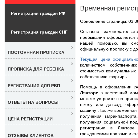
Временная регист
Регистрация граждан РФ
Обновление страницы: 03.0
Согласно законодательс
Регистрация граждан СНГ
пребывания оформляется в
нашей помощью, вы смо
официальную прописку с дог
ПОСТОЯННАЯ ПРОПИСКА
Текущая цена официально
количеством собственнико
ПРОПИСКА ДЛЯ РЕБЕНКА
стоимостью коммунальных 
собственника квартиры.
РЕГИСТРАЦИЯ ДЛЯ РВП
Помощь в оформлении
р
Лянторе
в настоящий мом
можете устроится на прили
ОТВЕТЫ НА ВОПРОСЫ
школу или дет.сад, офор
машину .Так же временная
получения загранпаспорта
ЦЕНА РЕГИСТРАЦИИ
получения социальной под
регистрации в Лянторе
гражданскими правами и ст
ОТЗЫВЫ КЛИЕНТОВ